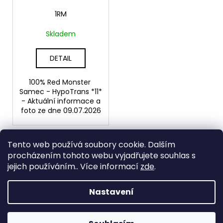
r
ů
a
o
1RM
j
d
Skladem
í
u
t
k
DETAIL
?
t
ů
100% Red Monster
Samec - HypoTrans *11*
- Aktuální informace a
foto ze dne 09.07.2026
HLEDAT
1
položek celkem
Tento web používá soubory cookie. Dalším
O
procházením tohoto webu vyjadřujete souhlas s
v
Z
jejich používáním.. Více informací
zde
.
l
á
á
d
p
Nastavení
a
Vytvořil Shoptet
a
c
Copyright 2026
PogonaDragons
. Všechna práva
t